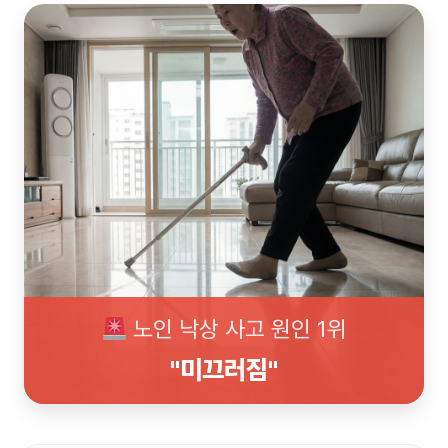
고객센터
노인 낙상 사고 원인 1위
온라인
"미끄러짐"