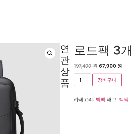
연
로드팩 3개
관
197,400
원
67,900
원
상
품
장바구니
카테고리:
백팩
태그:
백팩