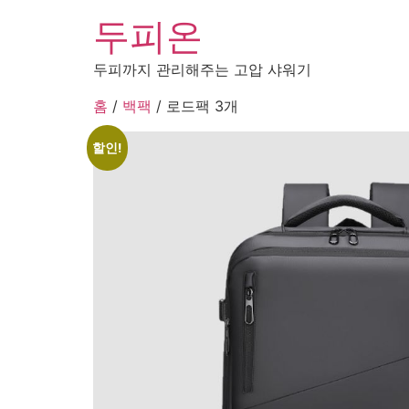
두피온
두피까지 관리해주는 고압 샤워기
홈
/
백팩
/ 로드팩 3개
할인!