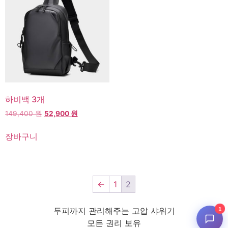
하비백 3개
149,400
원
52,900
원
장바구니
←
1
2
1
두피까지 관리해주는 고압 샤워기
모든 권리 보유