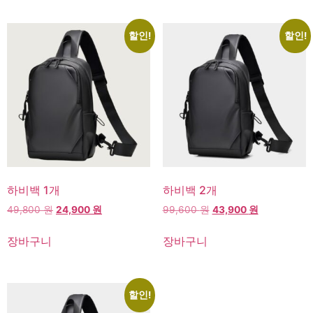
할인!
할인!
하비백 1개
하비백 2개
49,800
원
24,900
원
99,600
원
43,900
원
고객센터
장바구니
장바구니
온라인
할인!