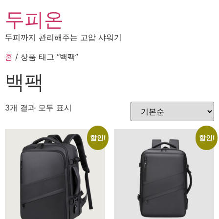
두피온
두피까지 관리해주는 고압 샤워기
홈
/ 상품 태그 “백팩”
백팩
3개 결과 모두 표시
할인!
할인!