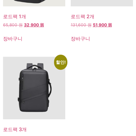
로드팩 1개
로드팩 2개
고객센터
65,800
원
32,900
원
131,600
원
51,900
원
온라인
장바구니
장바구니
할인!
로드팩 3개